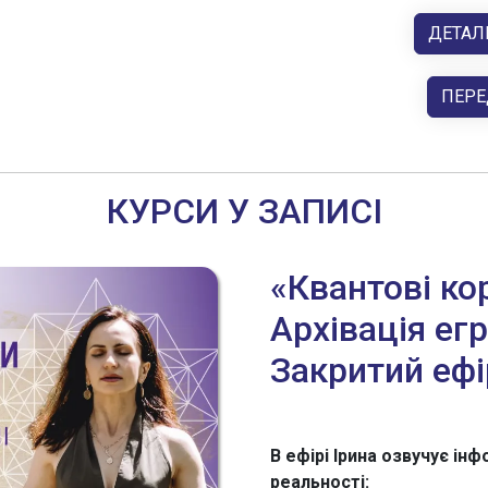
ДЕТАЛ
ПЕРЕ
КУРСИ У ЗАПИСІ
«Квантові ко
Архівація егр
Закритий ефі
В ефірі Ірина озвучує ін
реальності: