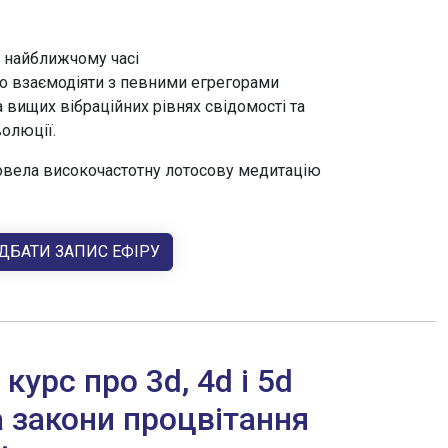
в найближчому часі
о взаємодіяти з певними егрегорами
а вищих вібраційних рівнях свідомості та
олюції.
ровела високочастотну лотосову медитацію
ДБАТИ ЗАПИС ЕФІРУ
урс про 3d, 4d і 5d
а закони процвітання