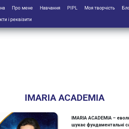
на
Про мене
Нaвчання
РІPL
Моя творчість
Бл
кти і реквізити
IMARIA ACADEMIA
IMARIA ACADEMIA – еволюц
шукає фундаментальні са