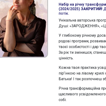
Набір на річну трансформ
(2024/2025)
ЗАКРИТИЙ!
Д
потік.
Унікальна авторська прогр
Душі: «ЗАРОДЖЕННЯ», «ЦВ
У глибокому річному досв
родові програми, розвиває
твоєї особистості і дар тво
За рік ти змінишся, стане
цінність.
Кожна твоя практика усві
пір’їнкою на лівому крилі
Батька! І так розпочнеш зб
Річна трансформаційна пр
щасливого усвідомленого 
собі.