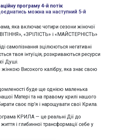
аційну програму 4-й потік
оєднатись можна на наступний 5-й
ама, яка включає чотири сезони жіночої
ІТІННЯ», «ЗРІЛІСТЬ» і «МАЙСТЕРНІСТЬ»
іді самопізнання зцілюються негативні
ться твоя інтуїція, розкриваються ресурси
єї Душі.
ш жінкою Високого калібру, яка знає свою
домленості буде ще однією маленька
 нашої Матері та на правому крилі нашого
ирати своє пір’я і нарощувати свої Крила.
ограма КРИЛА — це реальні Дії до
життя і глибинної трансформації себе у