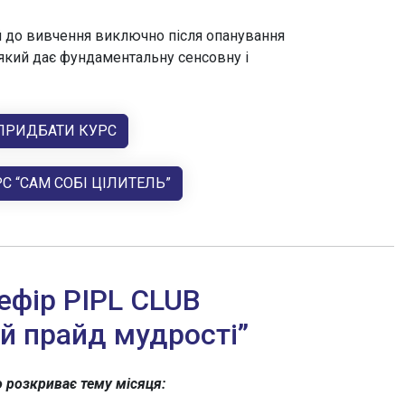
 до вивчення виключно після опанування
, який дає фундаментальну сенсовну і
ПРИДБАТИ КУРС
С “САМ СОБІ ЦІЛИТЕЛЬ”
ефір PIPL CLUB
й прайд мудрості”
о розкриває тему місяця: