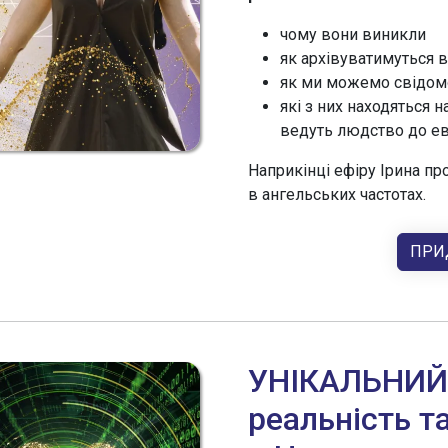
чому вони виникли
як архівуватимуться 
як ми можемо свідом
які з них находяться н
ведуть людство до ев
Наприкінці ефіру Ірина п
в ангельських частотах.
ПРИ
УНІКАЛЬНИЙ к
реальність т