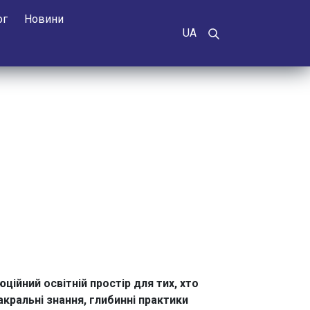
ог
Новини
UA
ійний освітній простір для тих, хто
кральні знання, глибинні практики