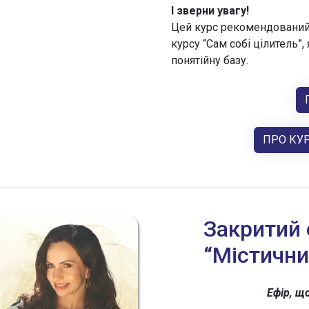
І зверни увагу!
Цей курс рекомендований
курсу “Сам собі цілитель”
понятійну базу.
ПРО КУР
Закритий 
“Містични
Ефір, щ