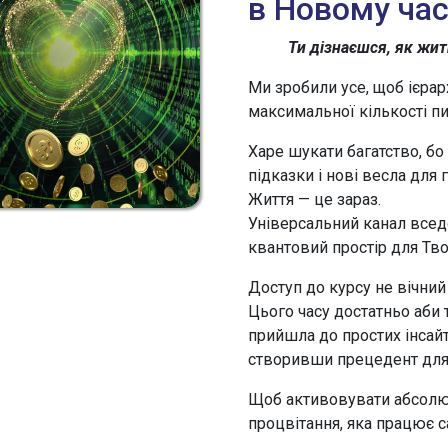
в Новому час
Ти дізнаєшся, як жит
Ми зробили усе, щоб ієрар
максимальної кількості п
Харе шукати багатство, бо 
підказки і нові весла для г
Життя — це зараз.
Універсальний канал вседо
квантовий простір для Тво
Доступ до курсу не вічний 
Цього часу достатньо аби 
прийшла до простих інсайті
створивши прецедент для 
Щоб активовувати абсолю
процвітання, яка працює с