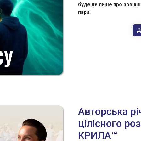
буде не лише про зовнішн
пари.
Д
Авторська рі
цілісного ро
КРИЛА™