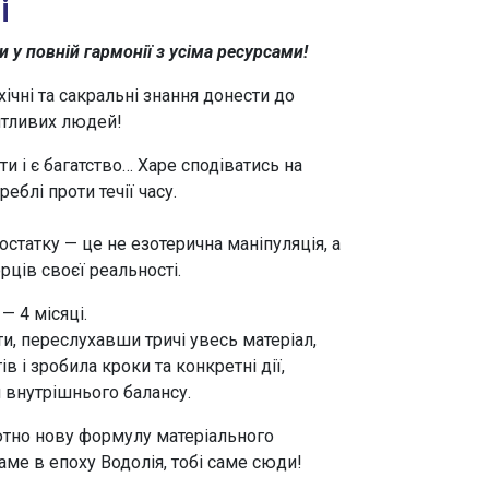
і
и у повній гармонії з усіма ресурсами!
хічні та сакральні знання донести до
итливих людей!
ти і є багатство… Харе сподіватись на
реблі проти течії часу.
статку — це не езотерична маніпуляція, а
рців своєї реальності.
— 4 місяці.
ти, переслухавши тричі увесь матеріал,
в і зробила кроки та конкретні дії,
внутрішнього балансу.
тно нову формулу матеріального
аме в епоху Водолія, тобі саме сюди!