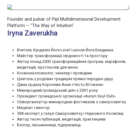
Founder and pulsar of Pipl Multidimensional Development
Platform — "The Way of Intuition"
Iryna Zaverukha
Вчитель Кундаліні Йоги Level I школи Йога Бхаджана
Майстер трансформації свідомості та простору
Автор понад 2000 трансформаційних програм, марафонів,
медитацій, протоколів для жінок
Космоеніопсихолог, ченелер і провідник
Цілитель у родових традиціях прямої передачі дару
Дама ордену Королеви Анни «Честь Вітчизни»
Міжнародний громадський діяч з 2001 року
Президент громадської організації «Aurum Soul Club»
Співорганізатор міжнародних фестивалів з саморозвитку
Меценат і ментор
ЗМІ-експерт у галузі Саморозвитку і Наукового Космізму
Автор тисяч публікацій, медитацій, практикумів
Блогер, письменниця, підприємець