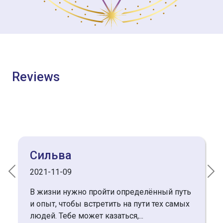
Reviews
irina
2019-04-18
Previous
Nex
Добрый день, Екатерина! Благодарю
такую искренность и свет! Рада, Вашим
изменениям 😍 Во благо!